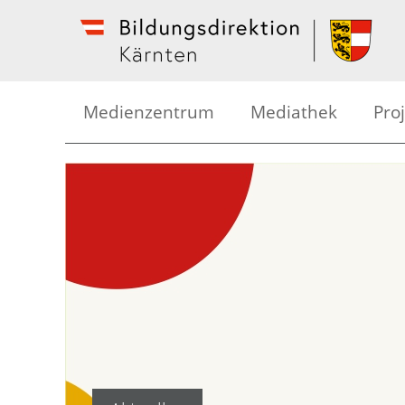
Medienzentrum
Mediathek
Pro
Kreative Medienarbeit
Med
Medienseminare
Bild
Mediathek
Foto
Geräteverleih
Tric
Schü
Hör
Kär