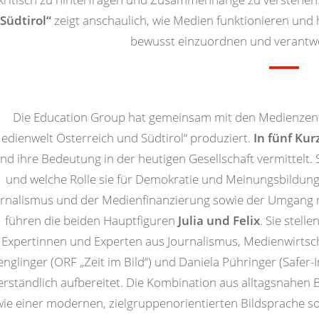
Südtirol“
zeigt anschaulich, wie Medien funktionieren und 
bewusst einzuordnen und verantwo
Die Education Group hat gemeinsam mit den Medienzentr
edienwelt Österreich und Südtirol“ produziert.
In fünf Kur
nd ihre Bedeutung in der heutigen Gesellschaft vermittelt.
und welche Rolle sie für Demokratie und Meinungsbildung
rnalismus und der Medienfinanzierung sowie der Umgang mi
führen die beiden Hauptfiguren
Julia und Felix
. Sie stell
Expertinnen und Experten aus Journalismus, Medienwirtsc
englinger (ORF „Zeit im Bild“) und Daniela Pühringer (Safe
erständlich aufbereitet. Die Kombination aus alltagsnahen 
ie einer modernen, zielgruppenorientierten Bildsprache so