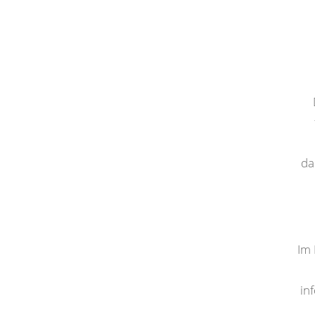
da
Im 
in