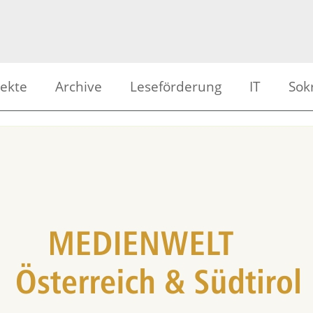
jekte
Archive
Leseförderung
IT
Sok
ienwerkstatt
Alle Beiträge
ISOWeb
APS 
er am Eis
Archiv Trickfilme
Mailservice
APS 
grafie
Archiv Bilder am Eis
Schuldaten
BS L
kfilm | Video
Archiv Schülerradio
Downloads
BS S
lerradio
Archiv Videodokumentationen
Webserver
Meld
en erleben
nten