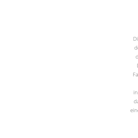
Di
d
d
Fa
i
d
ein