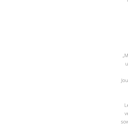
„M
u
Jou
L
v
sow