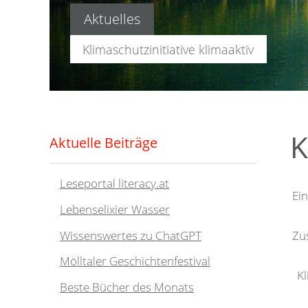
Aktuelles
Klimaschutzinitiative klimaaktiv
GIS
K
Aktuelle Beiträge
Leseportal literacy.at
Ei
Lebenselixier Wasser
Wissenswertes zu ChatGPT
Zu
Mölltaler Geschichtenfestival
Kl
Beste Bücher des Monats