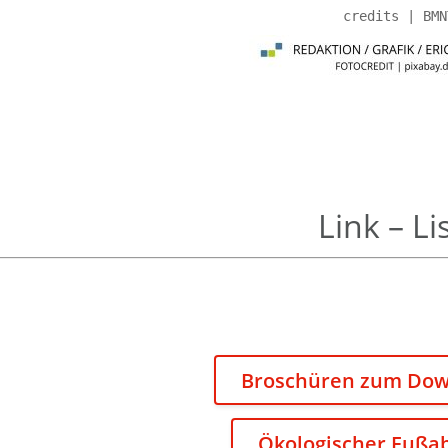
Link – Li
Broschüren zum Do
Ökologischer Fußa