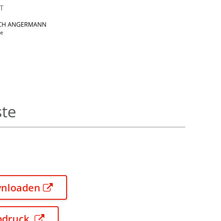
ste
wnloaden
bdruck