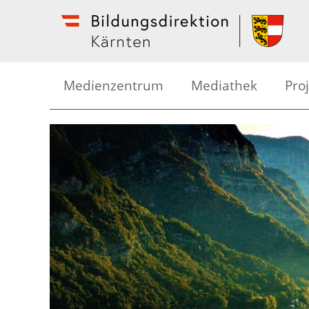
Medienzentrum
Mediathek
Pro
Kreative Medienarbeit
Med
Medienseminare
Bild
Mediathek
Foto
Geräteverleih
Tric
Schü
Hör
Kär