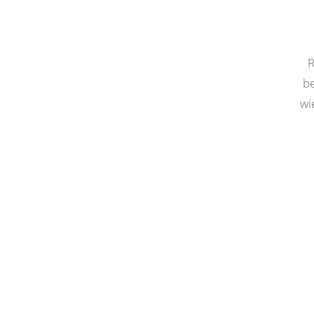
R
be
wi