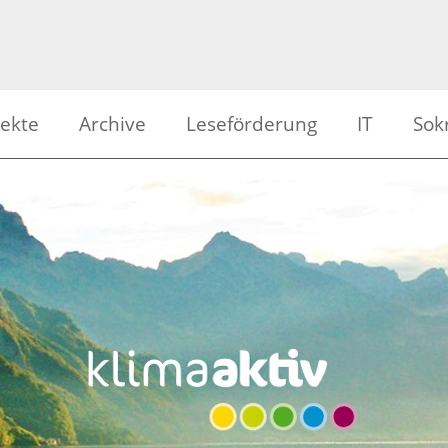
jekte
Archive
Leseförderung
IT
Sok
ienwerkstatt
Alle Beiträge
ISOWeb
APS 
er am Eis
Archiv Trickfilme
Mailservice
APS 
grafie
Archiv Bilder am Eis
Schuldaten
BS L
kfilm | Video
Archiv Schülerradio
Downloads
BS S
lerradio
Archiv Videodokumentationen
Webserver
Meld
en erleben
nten