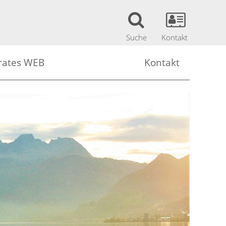
Suche
Kontakt
rates WEB
Kontakt
Lehrerinnen (Sok WEB)
Kontakt
Schülerinnen (Sok WEB)
Mitarbeiter
bank
ehrerinnen (Sok WEB)
Impressum
chülerinnen (Sok WEB)
Datenschutzerklärung
ungen Portal Austria