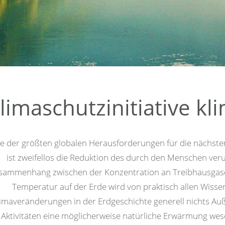
Bezirke
Wappen
Kärntschi
limaschutzinitiative kl
ne der größten globalen Herausforderungen für die nächst
ist zweifellos die Reduktion des durch den Menschen ver
sammenhang zwischen der Konzentration an Treibhausgase
Temperatur auf der Erde wird von praktisch allen Wissen
imaveränderungen in der Erdgeschichte generell nichts Au
Aktivitäten eine möglicherweise natürliche Erwärmung wes