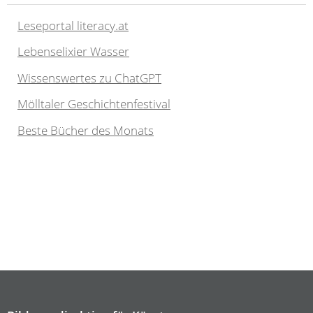
Leseportal literacy.at
Lebenselixier Wasser
Wissenswertes zu ChatGPT
Mölltaler Geschichtenfestival
Beste Bücher des Monats