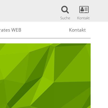
Suche
Kontakt
rates WEB
Kontakt
Lehrerinnen (Sok WEB)
Kontakt
Schülerinnen (Sok WEB)
Mitarbeiter
bank
ehrerinnen (Sok WEB)
Impressum
chülerinnen (Sok WEB)
Datenschutzerklärung
ungen Portal Austria