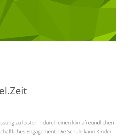
l.Zeit
assung zu leisten – durch einen klimafreundlichen
llschaftliches Engagement. Die Schule kann Kinder