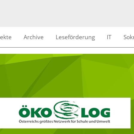
jekte
Archive
Leseförderung
IT
Sok
ienwerkstatt
Alle Beiträge
ISOWeb
APS 
er am Eis
Archiv Trickfilme
Mailservice
APS 
grafie
Archiv Bilder am Eis
Schuldaten
BS L
kfilm | Video
Archiv Schülerradio
Downloads
BS S
lerradio
Archiv Videodokumentationen
Webserver
Meld
en erleben
nten