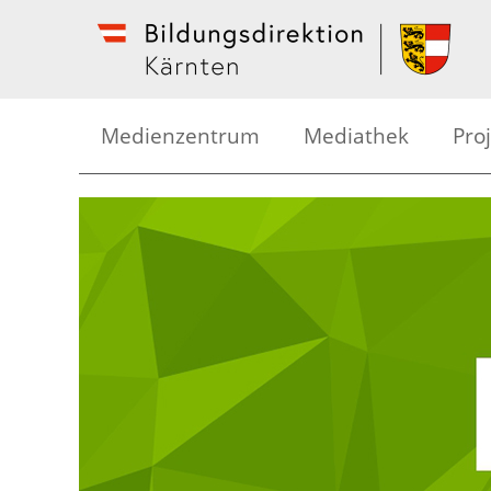
Medienzentrum
Mediathek
Pro
Kreative Medienarbeit
Med
Medienseminare
Bild
Mediathek
Foto
Geräteverleih
Tric
Schü
Hör
Kär