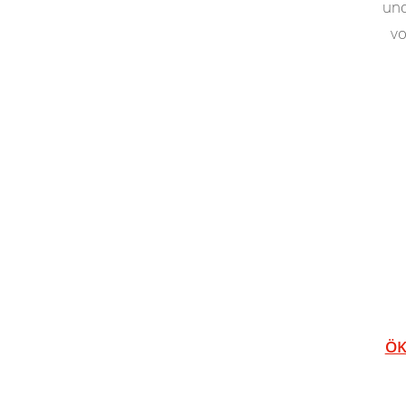
und
vo
ÖK