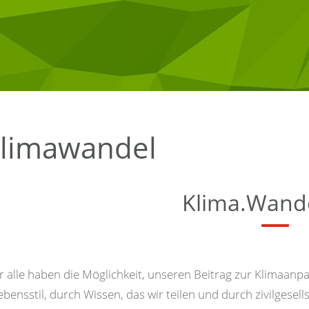
Bezirke
Wappen
Kärntschi
limawandel
Klima.Wande
r alle haben die Möglichkeit, unseren Beitrag zur Klimaanp
ebensstil, durch Wissen, das wir teilen und durch zivilgese