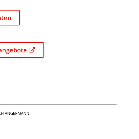
nten
angebote