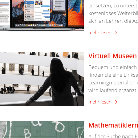
einsetzen, zu unterst
kostenloses Weiterbi
sich an Lehrer, die A
mehr lesen
Virtuell Musee
Bequem und einfach 
finden Sie eine Link
Learningmaterialie
wird laufend ergänzt.
mehr lesen
Mathematiklern
Auf der Suche nach E