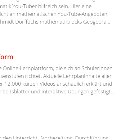
ik You-Tuber hilfreich sein. Hier eine
sicht an mathematischen You-Tube-Angeboten:
chmidt Dorffuchs mathematik.rocks Geogebra...
form
e Online-Lernplattform, die sich an Schülerinnen
senstufen richtet. Aktuelle Lehrplaninhalte aller
r 12.000 kurzen Videos anschaulich erklärt und
eitsblätter und interaktive Übungen gefestigt....
ür den Unterricht Vorbereitung, Durchführung