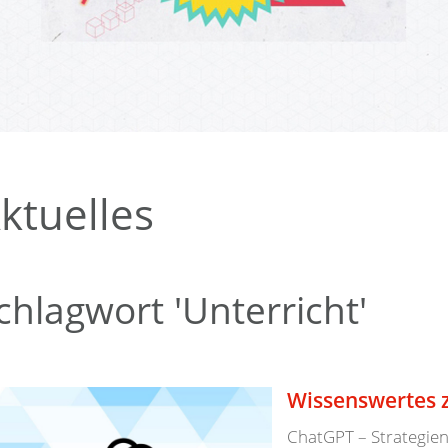
Bezirke
Wappen
Kärntschi
ktuelles
chlagwort 'Unterricht'
Wissenswertes 
ChatGPT – Strategien