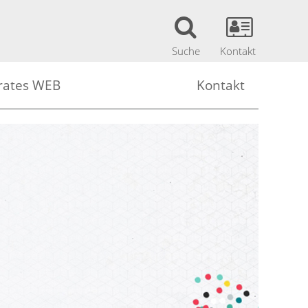
Suche
Kontakt
rates WEB
Kontakt
Lehrerinnen (Sok WEB)
Kontakt
Schülerinnen (Sok WEB)
Mitarbeiter
bank
ehrerinnen (Sok WEB)
Impressum
chülerinnen (Sok WEB)
Datenschutzerklärung
ungen Portal Austria