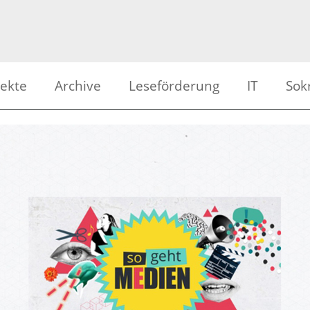
jekte
Archive
Leseförderung
IT
Sok
ienwerkstatt
Alle Beiträge
ISOWeb
APS 
er am Eis
Archiv Trickfilme
Mailservice
APS 
grafie
Archiv Bilder am Eis
Schuldaten
BS L
kfilm | Video
Archiv Schülerradio
Downloads
BS S
lerradio
Archiv Videodokumentationen
Webserver
Meld
en erleben
nten