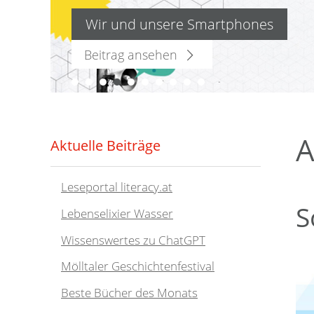
Wir und unsere Smartphones
Beitrag ansehen
GIS
A
Aktuelle Beiträge
Leseportal literacy.at
S
Lebenselixier Wasser
Wissenswertes zu ChatGPT
Mölltaler Geschichtenfestival
Beste Bücher des Monats