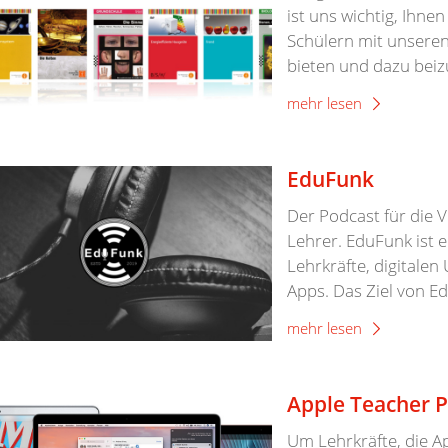
ist uns wichtig, Ihne
Schülern mit unseren
bieten und dazu beizu
mehr lesen
EduFunk
Der Podcast für die 
Lehrer. EduFunk ist 
Lehrkräfte, digitalen
Apps. Das Ziel von Ed
mehr lesen
Apple Teacher 
Um Lehrkräfte, die A