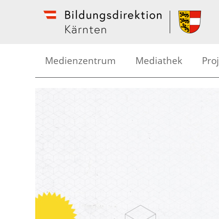
Medienzentrum
Mediathek
Pro
Kreative Medienarbeit
Med
Medienseminare
Bild
Mediathek
Foto
Geräteverleih
Tric
Schü
Hör
Kär